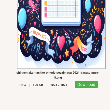
shinnen-akemashite-omedetgozaimasu-2024-irasuto-mury-
8.png
Download
|
PNG
|
526 KB
|
1024 × 1024
|