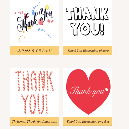
ありがとうイラスト11
Thank You Illustration picture
Christmas Thank You Illustration image
Thank You Illustration png free