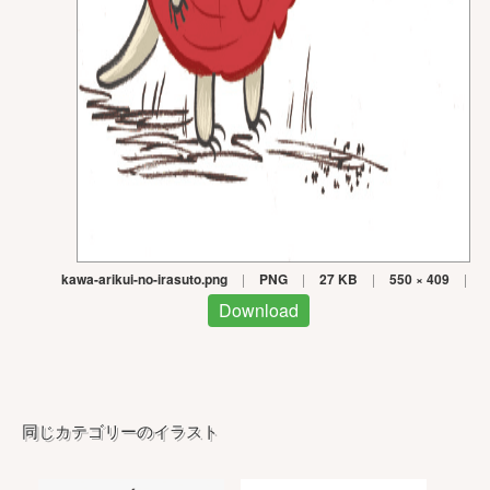
kawa-arikui-no-irasuto.png
|
PNG
|
27 KB
|
550 × 409
|
Download
同じカテゴリーのイラスト