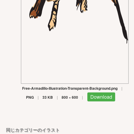
Free-Armadillo-Illustration-Transparent-Background.png
|
Download
PNG
|
33 KB
|
800 × 600
|
同じカテゴリーのイラスト