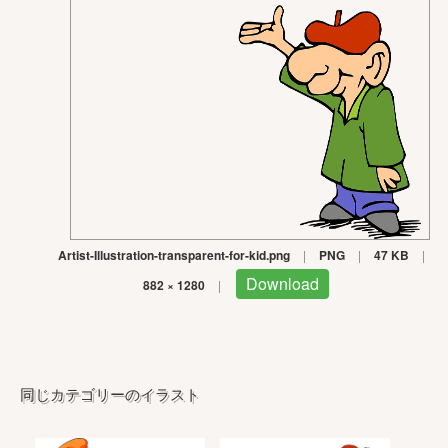
Artist-Illustration-transparent-for-kid.png
|
PNG
|
47 KB
|
Download
882 × 1280
|
同じカテゴリーのイラスト