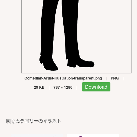
Comedian-Artist-Illustration-transparent.png
|
PNG
|
Download
29 KB
|
787 × 1280
|
同じカテゴリーのイラスト