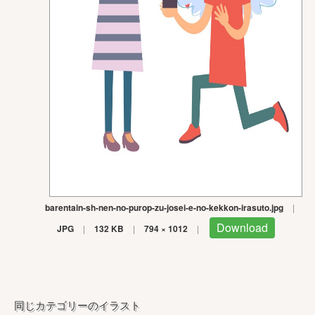
barentain-sh-nen-no-purop-zu-josei-e-no-kekkon-irasuto.jpg
|
Download
JPG
|
132 KB
|
794 × 1012
|
同じカテゴリーのイラスト