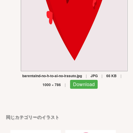
barentaind-no-h-to-ai-no-irasuto.jpg
|
JPG
|
66 KB
|
Download
1000 × 786
|
同じカテゴリーのイラスト