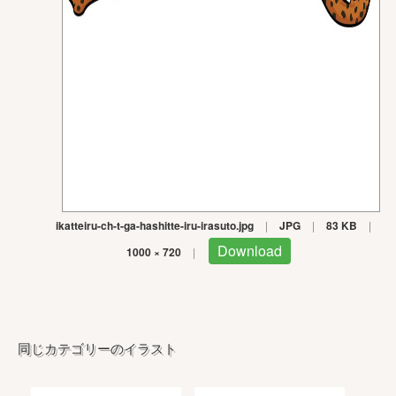
ikatteiru-ch-t-ga-hashitte-iru-irasuto.jpg
|
JPG
|
83 KB
|
Download
1000 × 720
|
同じカテゴリーのイラスト