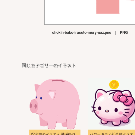
chokin-bako-irasuto-mury-gaz.png
|
PNG
|
同じカテゴリーのイラスト
貯金箱のイラスト 透明PNG
ハローキティ貯金箱