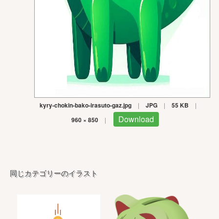
kyry-chokin-bako-irasuto-gaz.jpg
|
JPG
|
55 KB
|
Download
960 × 850
|
同じカテゴリーのイラスト