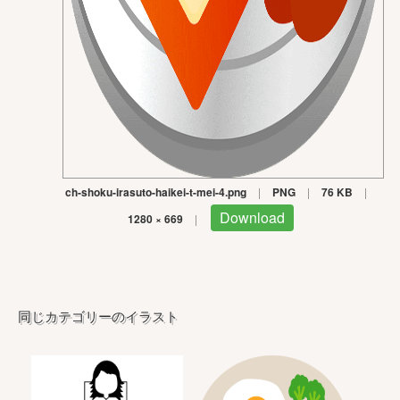
ch-shoku-irasuto-haikei-t-mei-4.png
|
PNG
|
76 KB
|
Download
1280 × 669
|
同じカテゴリーのイラスト