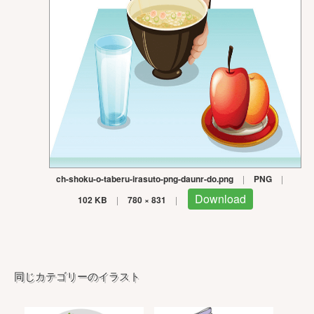
ch-shoku-o-taberu-irasuto-png-daunr-do.png
|
PNG
|
Download
102 KB
|
780 × 831
|
同じカテゴリーのイラスト