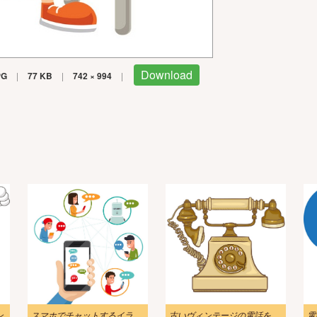
Download
PG
|
77 KB
|
742 × 994
|
ン
スマホでチャットするイラスト
古いヴィンテージの電話をイラストします
電