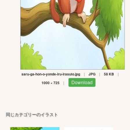
saru-ga-hon-o-yonde-iru-irasuto.jpg
|
JPG
|
58 KB
|
Download
1000 × 725
|
同じカテゴリーのイラスト