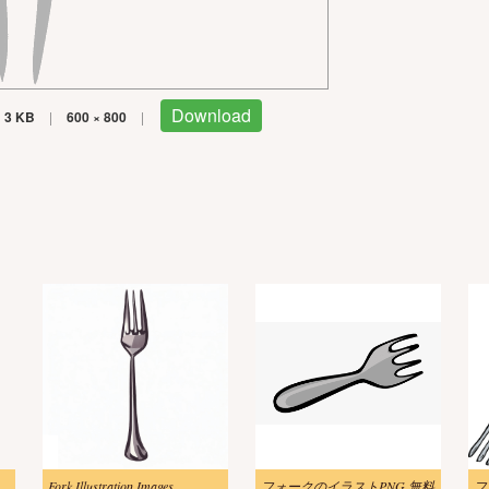
Download
3 KB
|
600 × 800
|
イラスト 透明な背景
Fork Illustration Images
フォークのイラストPNG 無料