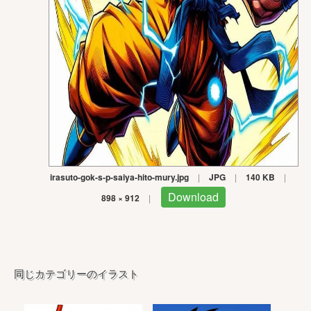
irasuto-gok-s-p-saiya-hito-mury.jpg
|
JPG
|
140 KB
|
Download
898 × 912
|
同じカテゴリーのイラスト