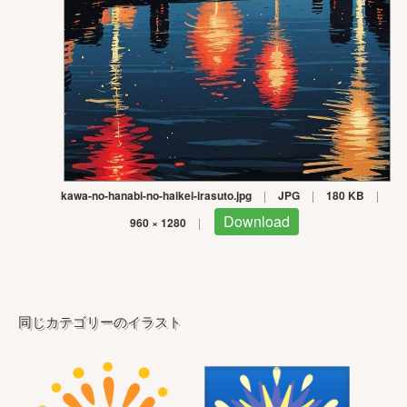
kawa-no-hanabi-no-haikei-irasuto.jpg
|
JPG
|
180 KB
|
Download
960 × 1280
|
同じカテゴリーのイラスト