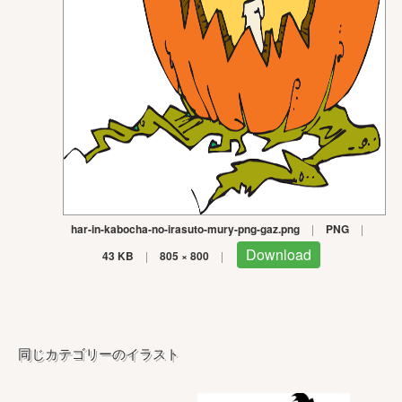
har-in-kabocha-no-irasuto-mury-png-gaz.png
|
PNG
|
Download
43 KB
|
805 × 800
|
同じカテゴリーのイラスト