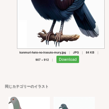
kanmuri-hato-no-irasuto-mury.jpg
|
JPG
|
84 KB
|
Download
907 × 912
|
同じカテゴリーのイラスト