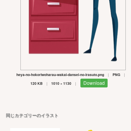
heya-no-hokoriwoharau-wakai-dansei-no-irasuto.png
|
PNG
|
Download
120 KB
|
1010 × 1130
|
同じカテゴリーのイラスト