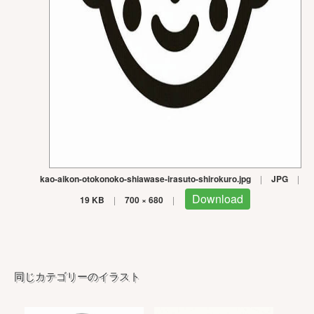
kao-aikon-otokonoko-shiawase-irasuto-shirokuro.jpg
|
JPG
|
Download
19 KB
|
700 × 680
|
同じカテゴリーのイラスト