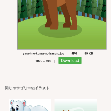
yasei-no-kuma-no-irasuto.jpg
|
JPG
|
89 KB
|
Download
1000 × 794
|
同じカテゴリーのイラスト