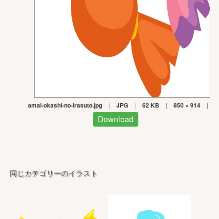
amai-okashi-no-irasuto.jpg
|
JPG
|
62 KB
|
850 × 914
|
Download
同じカテゴリーのイラスト