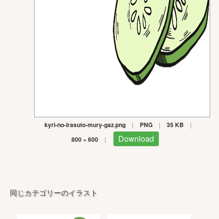
kyri-no-irasuto-mury-gaz.png
|
PNG
|
35 KB
|
Download
800 × 600
|
同じカテゴリーのイラスト