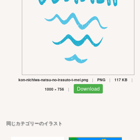
kon-nichiwa-natsu-no-irasuto-t-mei.png
|
PNG
|
117 KB
|
Download
1000 × 756
|
同じカテゴリーのイラスト