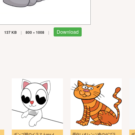
Download
|
137 KB
|
800 × 1008
|
イラスト素材
ボンゴ猫のイラストpng 4
面白いオレンジ色のゼブラ猫のイラスト
ボ