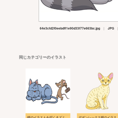
64e3cfd2f0eebdff1e90d33f77e663bc.jpg
|
JPG
同じカテゴリーのイラスト
猫のイラストを叩くネズミ
デボンレックス猫の