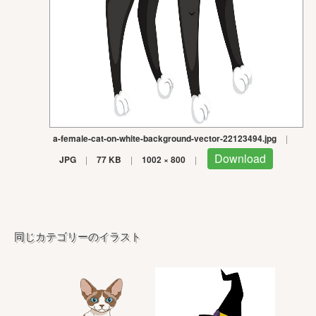
a-female-cat-on-white-background-vector-22123494.jpg
|
Download
JPG
|
77 KB
|
1002 × 800
|
同じカテゴリーのイラスト