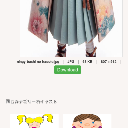
ningy-bushi-no-irasuto.jpg
|
JPG
|
68 KB
|
807 × 912
|
Download
同じカテゴリーのイラスト