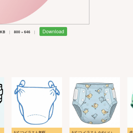
Download
 KB
|
800 × 646
|
ダウンロード
おむつイラスト無料
おむつ イラスト かわいい