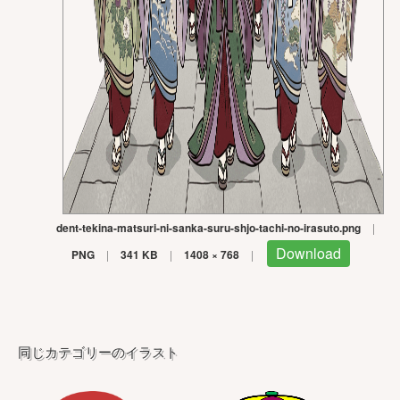
dent-tekina-matsuri-ni-sanka-suru-shjo-tachi-no-irasuto.png
|
Download
PNG
|
341 KB
|
1408 × 768
|
同じカテゴリーのイラスト