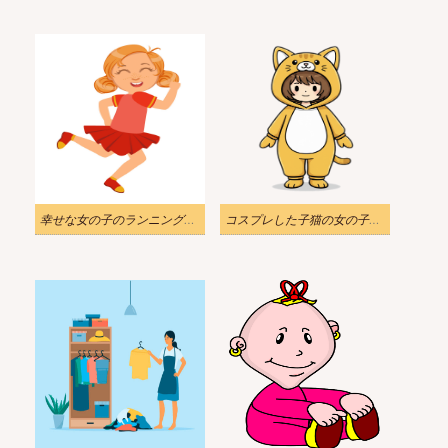
幸せな女の子のランニングイラスト
コスプレした子猫の女の子のイラスト