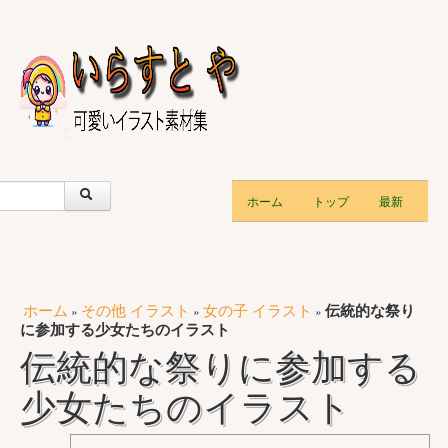
ホーム
トップ
最新
ホーム
その他 イラスト
女の子 イラスト
伝統的な祭り
»
»
»
に参加する少女たちのイラスト
伝統的な祭りに参加する
少女たちのイラスト