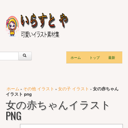
ホーム
トップ
最新
ホーム
その他 イラスト
女の子 イラスト
女の赤ちゃん
»
»
»
イラスト png
女の赤ちゃんイラスト
PNG