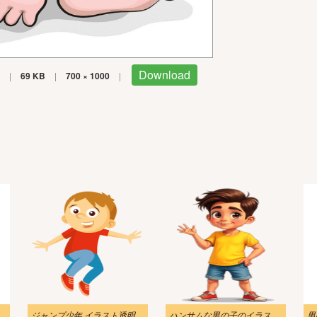
Download
|
69 KB
|
700 × 1000
|
ジャンプ少年 イラスト透明
ハンサムな男の子のイラスト画像
男