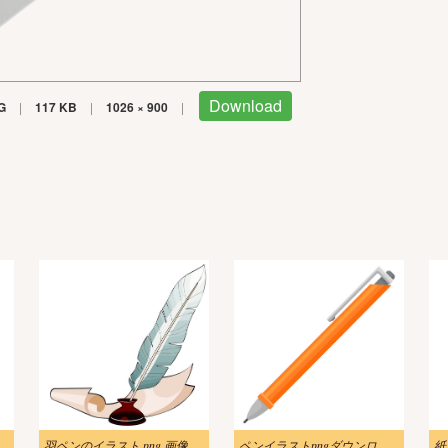
Download
G
|
117 KB
|
1026 × 900
|
羽ペンのイラスト png 画像
ペンイラストpngダウンロード
紙