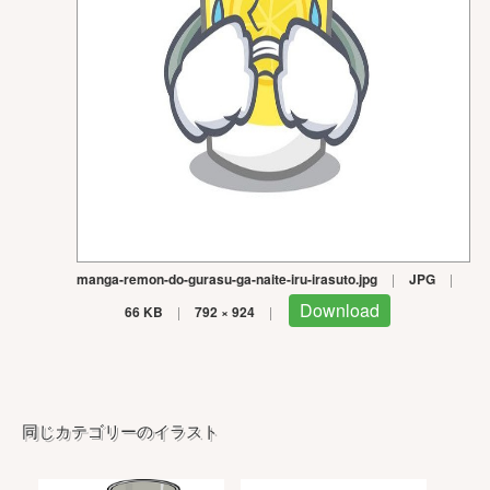
manga-remon-do-gurasu-ga-naite-iru-irasuto.jpg
|
JPG
|
Download
66 KB
|
792 × 924
|
同じカテゴリーのイラスト