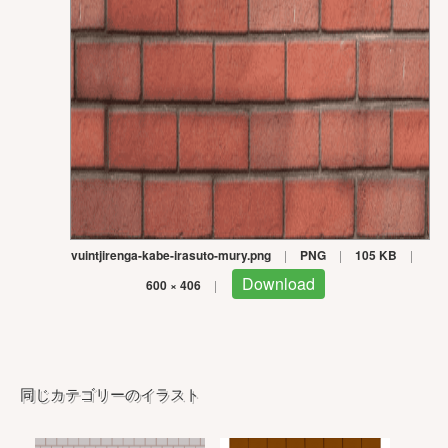
vuintjirenga-kabe-irasuto-mury.png
|
PNG
|
105 KB
|
Download
600 × 406
|
同じカテゴリーのイラスト