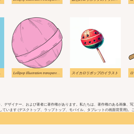
スト画像 2
Lollipop Illustration transparent download
スイカロリポップのイラスト
ロ
ー、デザイナー、および著者に著作権があります。私たちは、著作権のある画像、写
ています (デスクトップ、ラップトップ、モバイル、タブレットの画面背景用)。