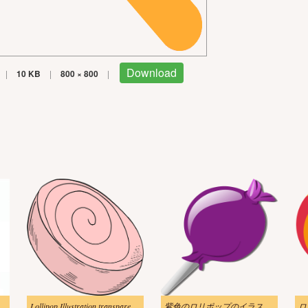
Download
|
10 KB
|
800 × 800
|
スト無料 2
Lollipop Illustration transparent images
紫色のロリポップのイラスト 透明な背景