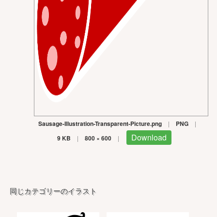
Sausage-Illustration-Transparent-Picture.png
|
PNG
|
Download
9 KB
|
800 × 600
|
同じカテゴリーのイラスト