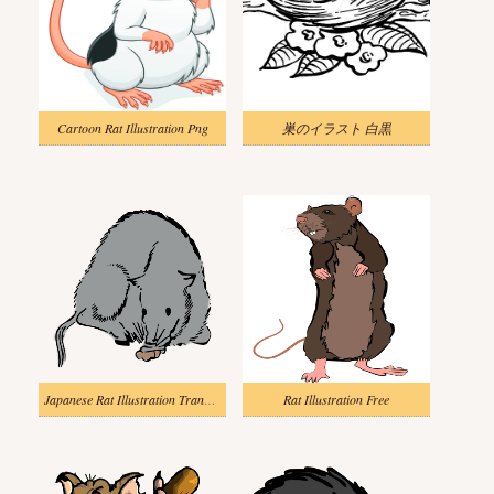
Cartoon Rat Illustration Png
巣のイラスト 白黒
Japanese Rat Illustration Transparent
Rat Illustration Free