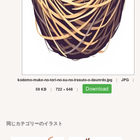
kodomo-muke-no-tori-no-su-no-irasuto-o-daunrdo.jpg
|
JPG
|
Download
59 KB
|
722 × 648
|
同じカテゴリーのイラスト