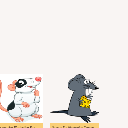
rtoon Rat Illustration Png
Greedy Rat Illustration Transparent