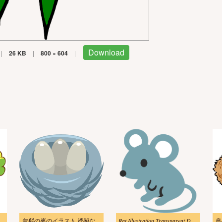
Download
|
26 KB
|
800 × 604
|
無料の巣のイラスト 透明な背景
Rat Illustration Transparent Download