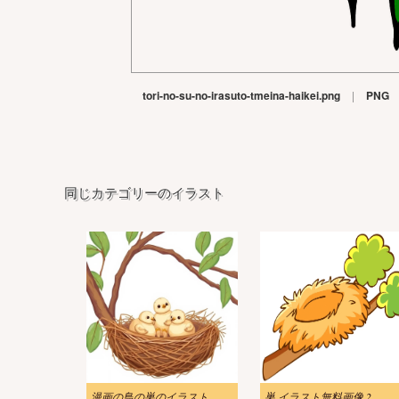
tori-no-su-no-irasuto-tmeina-haikei.png
|
PNG
同じカテゴリーのイラスト
漫画の鳥の巣のイラスト
巣 イラスト無料画像 2