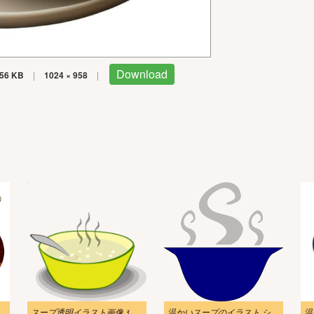
Download
56 KB
|
1024 × 958
|
スープ透明イラスト画像 3
温かいスープのイラスト シンプル 透明
温