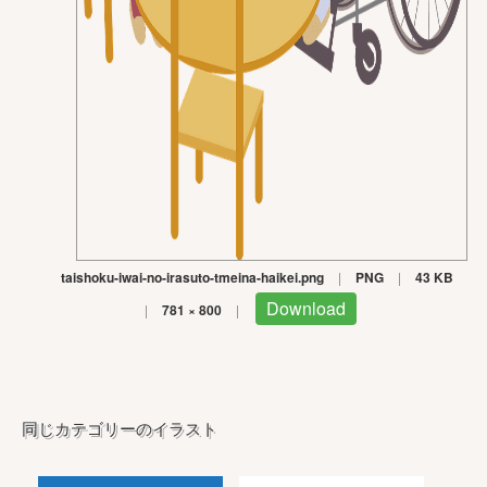
taishoku-iwai-no-irasuto-tmeina-haikei.png
|
PNG
|
43 KB
Download
|
781 × 800
|
同じカテゴリーのイラスト