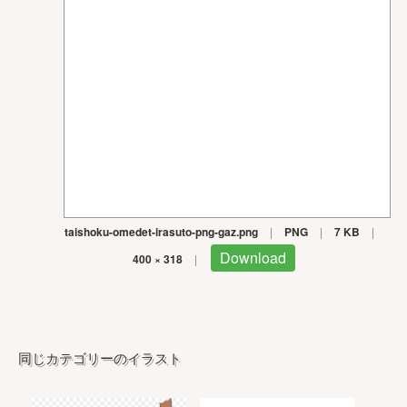
taishoku-omedet-irasuto-png-gaz.png
|
PNG
|
7 KB
|
Download
400 × 318
|
同じカテゴリーのイラスト