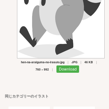
hen-na-araiguma-no-irasuto.jpg
|
JPG
|
46 KB
|
Download
760 × 992
|
同じカテゴリーのイラスト