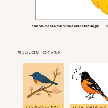
akachan-ni-esa-o-ataeru-haha-tori-no-irasuto.jpg
|
J
同じカテゴリーのイラスト
スズメ 鳥 イラスト 背景 3
オリオールの鳴き