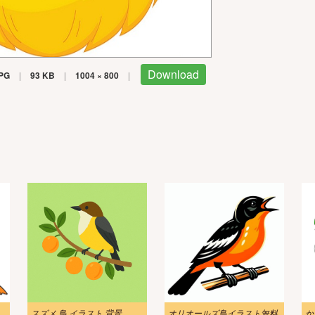
Download
PG
|
93 KB
|
1004 × 800
|
鳥のイラスト
スズメ 鳥 イラスト 背景
オリオールズ鳥イラスト無料
か