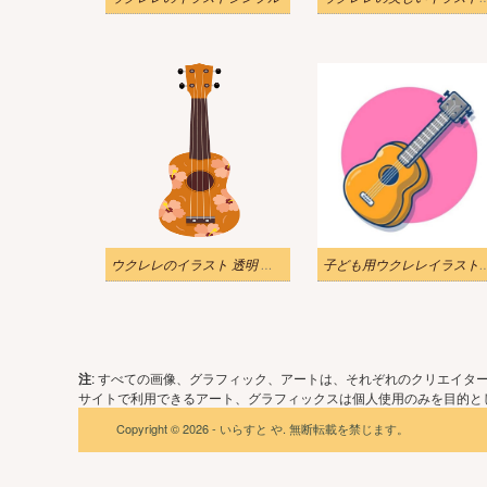
ウクレレのイラスト 透明 無料
子ども用ウクレレ
注
: すべての画像、グラフィック、アートは、それぞれのクリエイタ
サイトで利用できるアート、グラフィックスは個人使用のみを目的とし
Copyright © 2026 - いらすと や. 無断転載を禁じます。