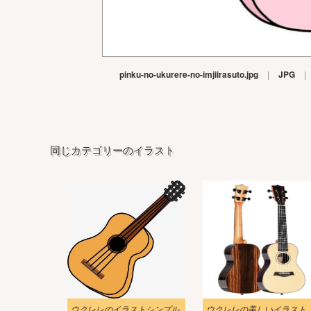
pinku-no-ukurere-no-imjiirasuto.jpg
|
JPG
|
同じカテゴリーのイラスト
ウクレレのイラストシンプル
ウクレレの美しいイ