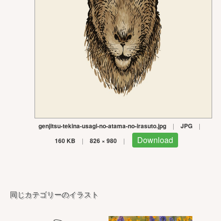
genjitsu-tekina-usagi-no-atama-no-irasuto.jpg
|
JPG
|
Download
160 KB
|
826 × 980
|
同じカテゴリーのイラスト