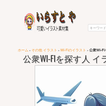
ホーム
その他 イラスト
Wi-Fiのイラスト
公衆Wi-F
»
»
»
公衆WI-FIを探す人 