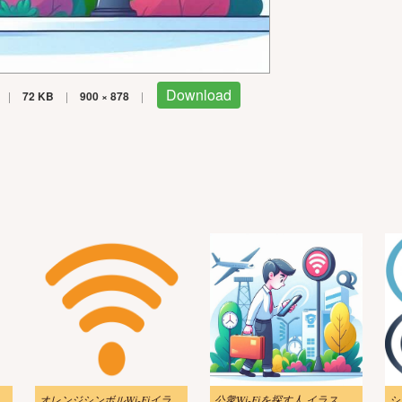
Download
|
72 KB
|
900 × 878
|
i-Fi ネットワーク イラスト画像
オレンジシンボルWi-Fiイラスト
公衆Wi-Fiを探す人 イラスト 無料