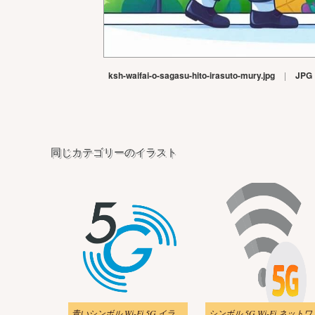
ksh-waifai-o-sagasu-hito-irasuto-mury.jpg
|
JPG
同じカテゴリーのイラスト
青いシンボル Wi-Fi 5G イラスト
シンボル 5G W